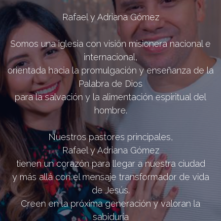
Rafael y Adriana Gómez
Somos una iglesia con visión misionera nacional e
internacional,
orientada hacia la promulgación y enseñanza de la
Palabra de Dios
para la salvación y la alimentación espiritual del
hombre.
Nuestros pastores principales,
Rafael y Adriana Gómez
tienen un corazón para llegar a nuestra ciudad
y más allá con el mensaje transformador de vida
de Jesús.
Creen en la próxima generación y valoran la
sabiduría