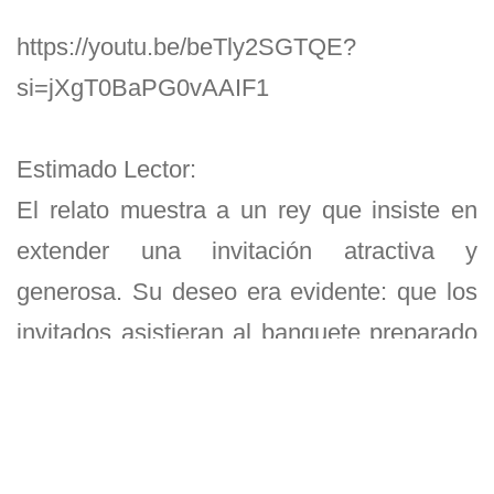
https://youtu.be/beTly2SGTQE?
si=jXgT0BaPG0vAAIF1
Estimado Lector:
El relato muestra a un rey que insiste en
extender una invitación atractiva y
generosa. Su deseo era evidente: que los
invitados asistieran al banquete preparado
especialmente para ellos. En la cultura
judía de la época, la invitación inicial no
incluía una fecha exacta. Cuando todo