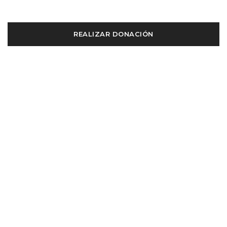
REALIZAR DONACIÓN
OTRAS MANERAS DE DAR
Transferencias
Bancarias
A nombre de: IGLESIA CENTRO BÍBLICO