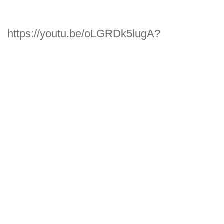
https://youtu.be/oLGRDk5lugA?
si=6tkC1pBehNwjoFc6
Estimado lector:
Keila estaba a 13 km al noroeste de
Hebrón, cerca de la frontera filistea. Los
límites de los campos de trillar no estaban
bien definidos; y fueron atracados,
desmoralizando a los campesinos, que
quedaron sin comida ni semillas.