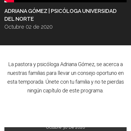
ADRIANA GÓMEZ | PSICÓLOGA UNIVERSIDAD
DEL NORTE
Octubre 02 de 2020
La pastora y psic
ó
loga Adriana G
ó
mez, se acerca a
nuestras familias para llevar un consejo oportuno en
esta temporada. Únete con tu familia y no te pierdas
ning
ú
n cap
í
tulo de este programa.
Octubre 30 De 2020