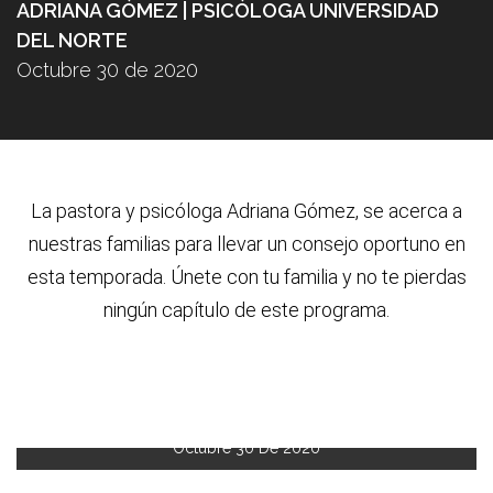
ADRIANA GÓMEZ | PSICÓLOGA UNIVERSIDAD
DEL NORTE
Octubre 30 de 2020
La pastora y psic
ó
loga Adriana G
ó
mez, se acerca a
nuestras familias para llevar un consejo oportuno en
esta temporada. Únete con tu familia y no te pierdas
ning
ú
n cap
í
tulo de este programa.
Octubre 30 De 2020