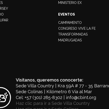
ES
MINISTERIO EX
RSEY
DO
EVENTOS
UPAR
CAMPAMENTO
CONGRESO VIVE LA FE
TRANSFORMADAS
MADRUGADAS
Visítanos, queremos conocerte:
Sede Villa Country | Kra 59A # 77 - 35 Barranq
Sede Colinas | Kilómetro 6 Vía al Mar
Cel: +57 (301) 285-8302 | info@cbint.org
Haz clic para ir a Sede Villa Country