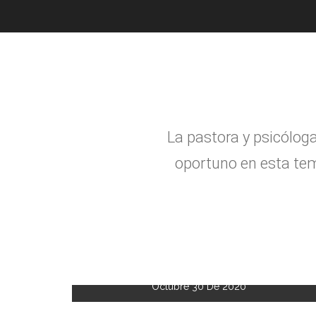
La pastora y psic
ó
log
oportuno en esta tem
Octubre 30 De 2020