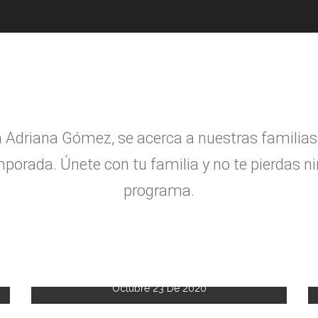
a Adriana G
ó
mez, se acerca a nuestras familias
porada. Únete con tu familia y no te pierdas n
programa.
Octubre 23 De 2020