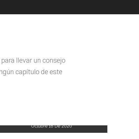
 para llevar un consejo
ing
ú
n cap
í
tulo de este
Octubre 16 De 2020