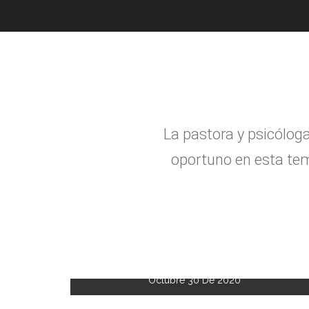
La pastora y psic
ó
log
oportuno en esta tem
Octubre 30 De 2020