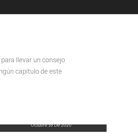
 para llevar un consejo
ing
ú
n cap
í
tulo de este
Octubre 16 De 2020