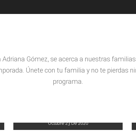
a Adriana G
ó
mez, se acerca a nuestras familias
porada. Únete con tu familia y no te pierdas n
programa.
Octubre 23 De 2020