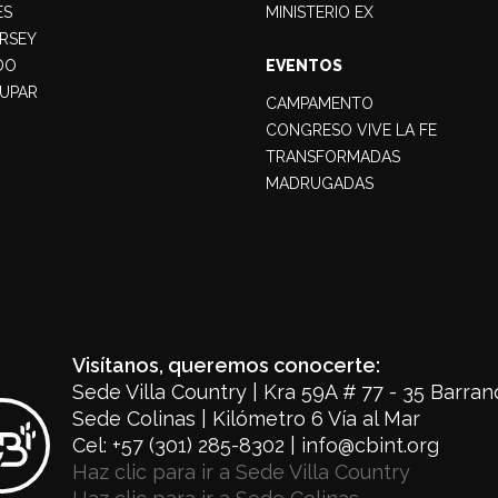
ES
MINISTERIO EX
RSEY
DO
EVENTOS
UPAR
CAMPAMENTO
CONGRESO VIVE LA FE
TRANSFORMADAS
MADRUGADAS
Visítanos, queremos conocerte:
Sede Villa Country | Kra 59A # 77 - 35 Barranq
Sede Colinas | Kilómetro 6 Vía al Mar
Cel: +57 (301) 285-8302 | info@cbint.org
Haz clic para ir a Sede Villa Country