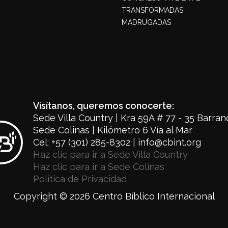
TRANSFORMADAS
MADRUGADAS
Visítanos, queremos conocerte:
Sede Villa Country | Kra 59A # 77 - 35 Barranq
Sede Colinas | Kilómetro 6 Vía al Mar
Cel: +57 (301) 285-8302 | info@cbint.org
Haz clic para ir a Sede Villa Country
Haz clic para ir a Sede Colinas
Política de Privacidad
Copyright © 2026 Centro Bíblico Internacional