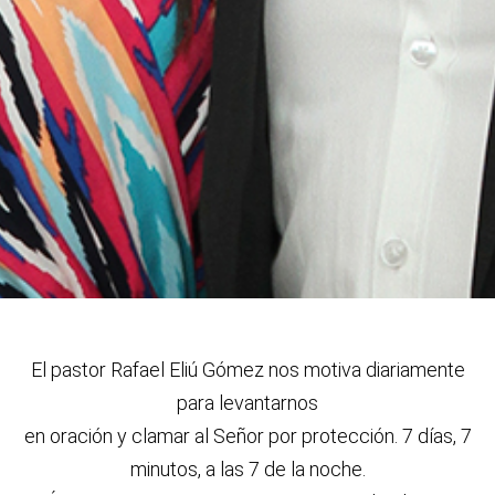
El pastor Rafael Eliú G
ó
mez nos motiva diariamente
para levantarnos
en oraci
ó
n y clamar al Se
ñ
or por protecci
ó
n. 7 d
í
as, 7
minutos, a las 7 de la noche.