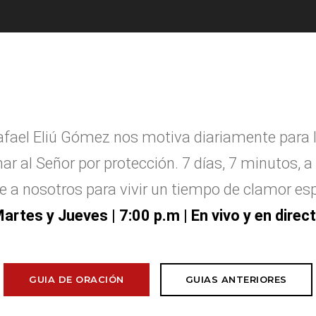
afael Eliú G
ó
mez nos motiva diariamente para 
ar al Se
ñ
or por protecci
ó
n. 7 d
í
as, 7 minutos, a 
e a nosotros para vivir un tiempo de clamor esp
artes y Jueves
| 7:00 p.m | En vivo y en direc
GUIA DE ORACIÓN
GUIAS ANTERIORES