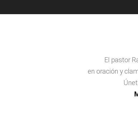
El pastor R
en oraci
ó
n y clam
Únet
M