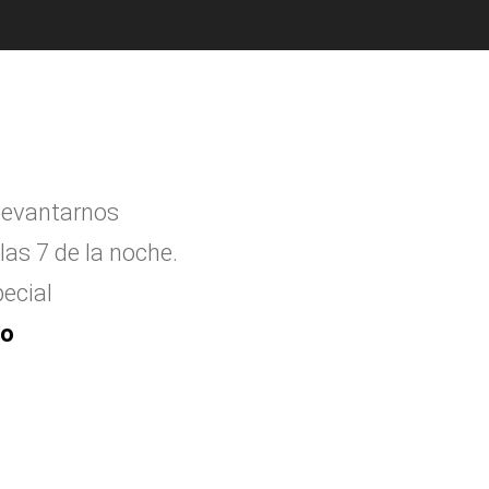
levantarnos
las 7 de la noche.
ecial
to