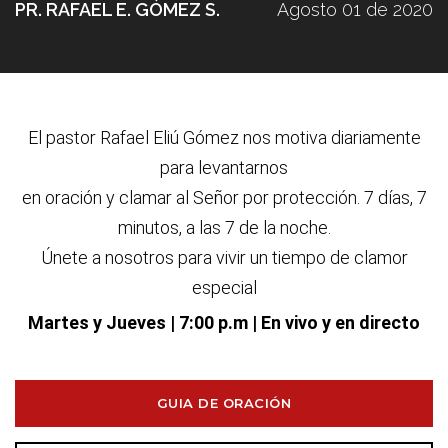
PR. RAFAEL E. GÓMEZ S.
Agosto 01 de 2020
El pastor Rafael Eliú G
ó
mez nos motiva diariamente
para levantarnos
en oraci
ó
n y clamar al Se
ñ
or por protecci
ó
n. 7 d
í
as, 7
minutos, a las 7 de la noche.
Únete a nosotros para vivir un tiempo de clamor
especial
Martes y Jueves
| 7:00 p.m | En vivo y en directo
GUIA DE ORACIÓN