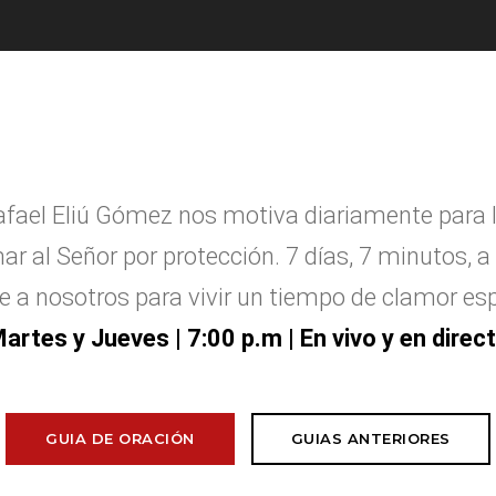
afael Eliú G
ó
mez nos motiva diariamente para 
ar al Se
ñ
or por protecci
ó
n. 7 d
í
as, 7 minutos, a 
e a nosotros para vivir un tiempo de clamor esp
artes y Jueves
| 7:00 p.m | En vivo y en direc
GUIA DE ORACIÓN
GUIAS ANTERIORES