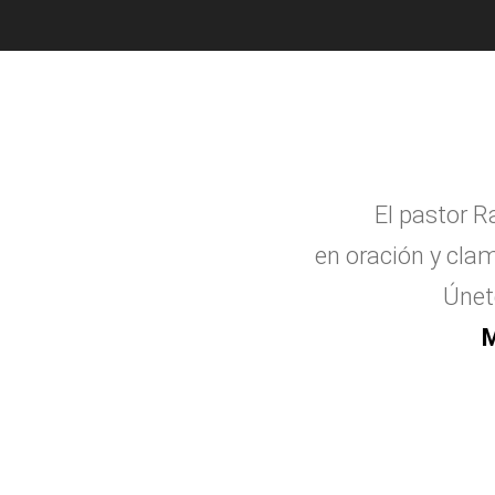
El pastor R
en oraci
ó
n y clam
Únet
M