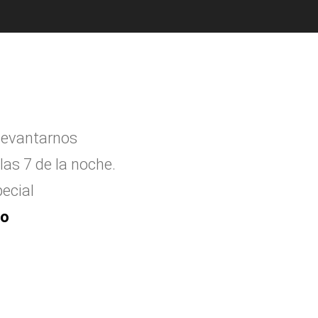
levantarnos
las 7 de la noche.
ecial
to