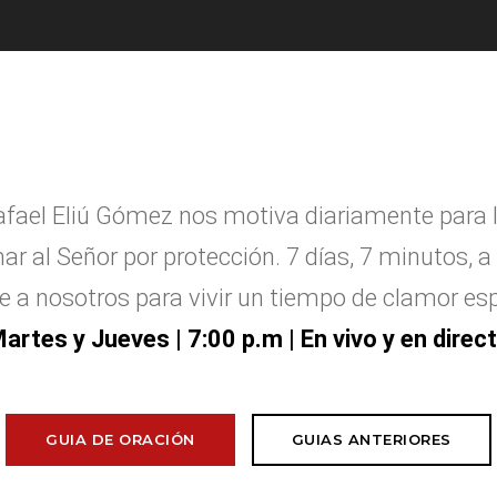
afael Eliú G
ó
mez nos motiva diariamente para 
ar al Se
ñ
or por protecci
ó
n. 7 d
í
as, 7 minutos, a 
e a nosotros para vivir un tiempo de clamor esp
artes y Jueves
| 7:00 p.m | En vivo y en direc
GUIA DE ORACIÓN
GUIAS ANTERIORES