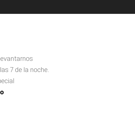
levantarnos
las 7 de la noche.
ecial
to