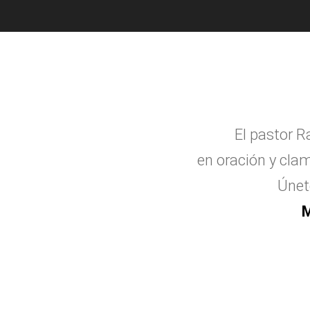
El pastor R
en oraci
ó
n y clam
Únet
M