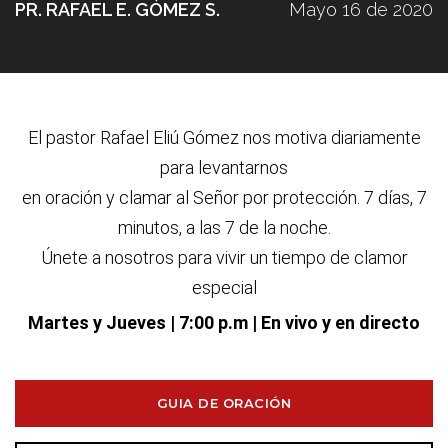
PR. RAFAEL E. GÓMEZ S.
Mayo 16 de 2020
El pastor Rafael Eliú G
ó
mez nos motiva diariamente
para levantarnos
en oraci
ó
n y clamar al Se
ñ
or por protecci
ó
n. 7 d
í
as, 7
minutos, a las 7 de la noche.
Únete a nosotros para vivir un tiempo de clamor
especial
Martes y Jueves
| 7:00 p.m | En vivo y en directo
GUIA DE ORACIÓN