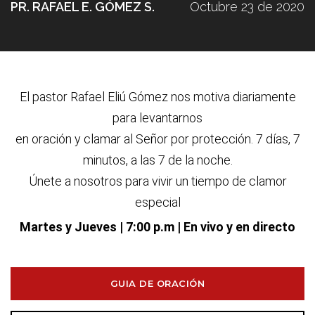
PR. RAFAEL E. GÓMEZ S.
Octubre 23 de 2020
El pastor Rafael Eliú G
ó
mez nos motiva diariamente
para levantarnos
en oraci
ó
n y clamar al Se
ñ
or por protecci
ó
n. 7 d
í
as, 7
minutos, a las 7 de la noche.
Únete a nosotros para vivir un tiempo de clamor
especial
Martes y Jueves
| 7:00 p.m | En vivo y en directo
GUIA DE ORACIÓN