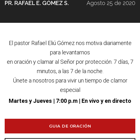
PR. RAFAEL E. GÓMEZ S.
Agosto 25 de 2020
El pastor Rafael Eliú G
ó
mez nos motiva diariamente
para levantarnos
en oraci
ó
n y clamar al Se
ñ
or por protecci
ó
n. 7 d
í
as, 7
minutos, a las 7 de la noche.
Únete a nosotros para vivir un tiempo de clamor
especial
Martes y Jueves
| 7:00 p.m | En vivo y en directo
GUIA DE ORACIÓN