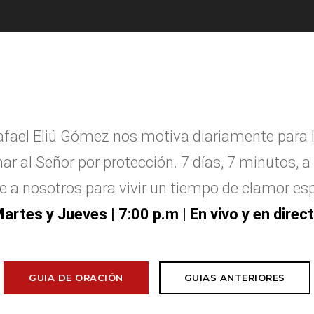
afael Eliú G
ó
mez nos motiva diariamente para 
ar al Se
ñ
or por protecci
ó
n. 7 d
í
as, 7 minutos, a 
e a nosotros para vivir un tiempo de clamor esp
artes y Jueves
| 7:00 p.m | En vivo y en direc
GUIA DE ORACIÓN
GUIAS ANTERIORES