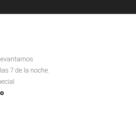
levantarnos
las 7 de la noche.
ecial
to