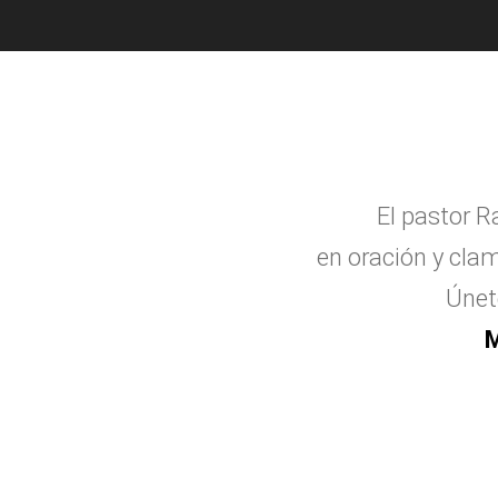
El pastor R
en oraci
ó
n y clam
Únet
M