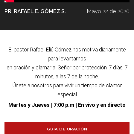
PR. RAFAEL E. GÓMEZ S.
Mayo 22 de 2020
El pastor Rafael Eliú G
ó
mez nos motiva diariamente
para levantarnos
en oraci
ó
n y clamar al Se
ñ
or por protecci
ó
n. 7 d
í
as, 7
minutos, a las 7 de la noche.
Únete a nosotros para vivir un tiempo de clamor
especial
Martes y Jueves
| 7:00 p.m | En vivo y en directo
GUIA DE ORACIÓN