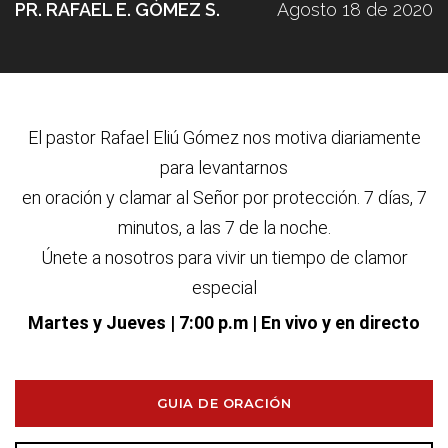
PR. RAFAEL E. GÓMEZ S.
Agosto 18 de 2020
El pastor Rafael Eliú G
ó
mez nos motiva diariamente
para levantarnos
en oraci
ó
n y clamar al Se
ñ
or por protecci
ó
n. 7 d
í
as, 7
minutos, a las 7 de la noche.
Únete a nosotros para vivir un tiempo de clamor
especial
Martes y Jueves
| 7:00 p.m | En vivo y en directo
GUIA DE ORACIÓN