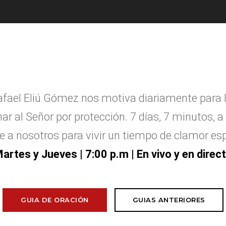
afael Eliú G
ó
mez nos motiva diariamente para 
ar al Se
ñ
or por protecci
ó
n. 7 d
í
as, 7 minutos, a 
e a nosotros para vivir un tiempo de clamor esp
artes y Jueves
| 7:00 p.m | En vivo y en direc
GUIA DE ORACIÓN
GUIAS ANTERIORES