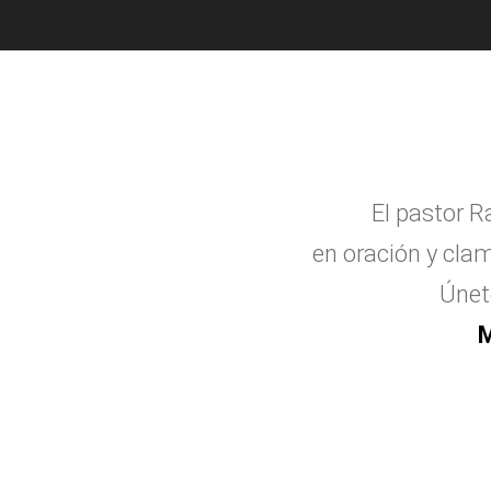
El pastor R
en oraci
ó
n y clam
Únet
M