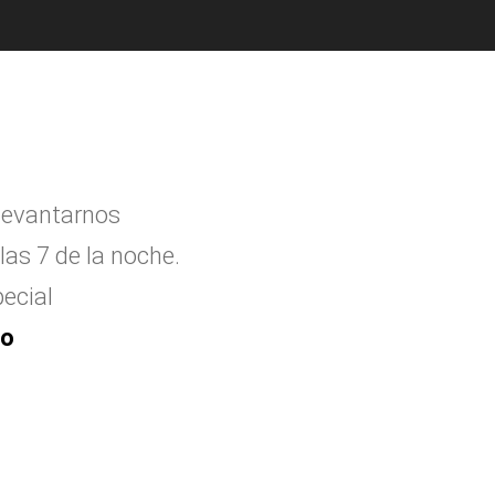
levantarnos
las 7 de la noche.
ecial
to