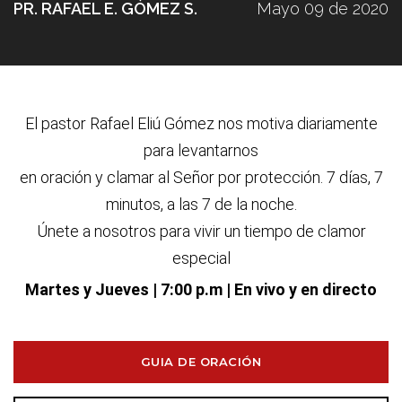
PR. RAFAEL E. GÓMEZ S.
Mayo 09 de 2020
El pastor Rafael Eliú G
ó
mez nos motiva diariamente
para levantarnos
en oraci
ó
n y clamar al Se
ñ
or por protecci
ó
n. 7 d
í
as, 7
minutos, a las 7 de la noche.
Únete a nosotros para vivir un tiempo de clamor
especial
Martes y Jueves
| 7:00 p.m | En vivo y en directo
GUIA DE ORACIÓN