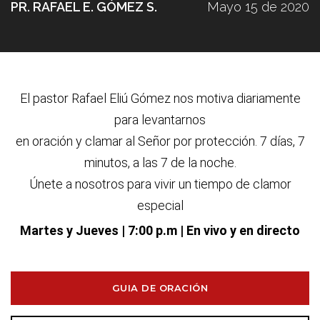
PR. RAFAEL E. GÓMEZ S.
Mayo 15 de 2020
El pastor Rafael Eliú G
ó
mez nos motiva diariamente
para levantarnos
en oraci
ó
n y clamar al Se
ñ
or por protecci
ó
n. 7 d
í
as, 7
minutos, a las 7 de la noche.
Únete a nosotros para vivir un tiempo de clamor
especial
Martes y Jueves
| 7:00 p.m | En vivo y en directo
GUIA DE ORACIÓN