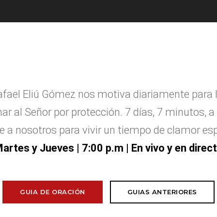
afael Eliú G
ó
mez nos motiva diariamente para 
ar al Se
ñ
or por protecci
ó
n. 7 d
í
as, 7 minutos, a 
e a nosotros para vivir un tiempo de clamor esp
artes y Jueves
| 7:00 p.m | En vivo y en direc
GUIA DE ORACIÓN
GUIAS ANTERIORES