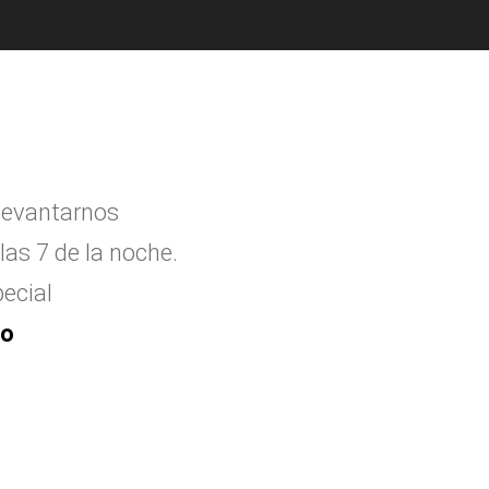
levantarnos
las 7 de la noche.
ecial
to