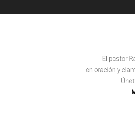
El pastor R
en oraci
ó
n y clam
Únet
M