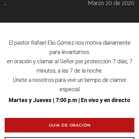
.
Marzo 20 de 2020
El pastor Rafael Eliú G
ó
mez nos motiva diariamente
para levantarnos
en oraci
ó
n y clamar al Se
ñ
or por protecci
ó
n. 7 d
í
as, 7
minutos, a las 7 de la noche.
Únete a nosotros para vivir un tiempo de clamor
especial
Martes y Jueves
| 7:00 p.m | En vivo y en directo
GUIA DE ORACIÓN