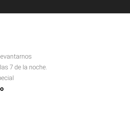
levantarnos
las 7 de la noche.
ecial
to