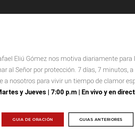
afael Eliú G
ó
mez nos motiva diariamente para 
ar al Se
ñ
or por protecci
ó
n. 7 d
í
as, 7 minutos, a 
e a nosotros para vivir un tiempo de clamor esp
artes y Jueves
| 7:00 p.m | En vivo y en direc
GUIA DE ORACIÓN
GUIAS ANTERIORES