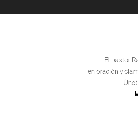
El pastor R
en oraci
ó
n y clam
Únet
M