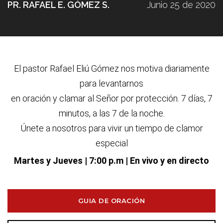
PR. RAFAEL E. GÓMEZ S.
Junio 25 de 2020
El pastor Rafael Eliú G
ó
mez nos motiva diariamente
para levantarnos
en oraci
ó
n y clamar al Se
ñ
or por protecci
ó
n. 7 d
í
as, 7
minutos, a las 7 de la noche.
Únete a nosotros para vivir un tiempo de clamor
especial
Martes y Jueves
| 7:00 p.m | En vivo y en directo
GUIA DE ORACIÓN