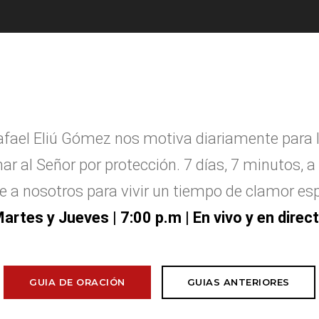
afael Eliú G
ó
mez nos motiva diariamente para 
ar al Se
ñ
or por protecci
ó
n. 7 d
í
as, 7 minutos, a 
e a nosotros para vivir un tiempo de clamor esp
artes y Jueves
| 7:00 p.m | En vivo y en direc
GUIA DE ORACIÓN
GUIAS ANTERIORES