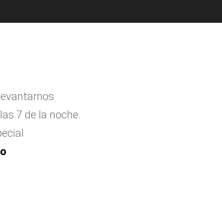
levantarnos
las 7 de la noche.
ecial
to