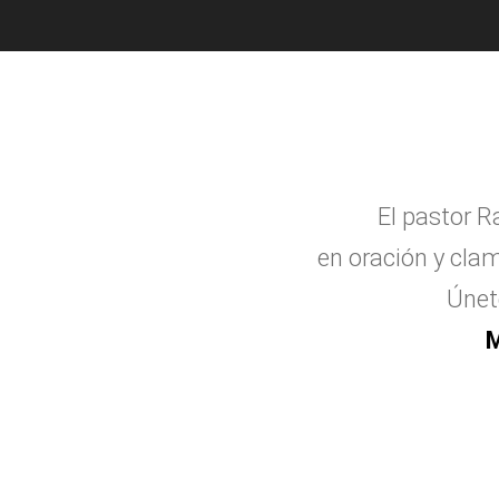
El pastor R
en oraci
ó
n y clam
Únet
M