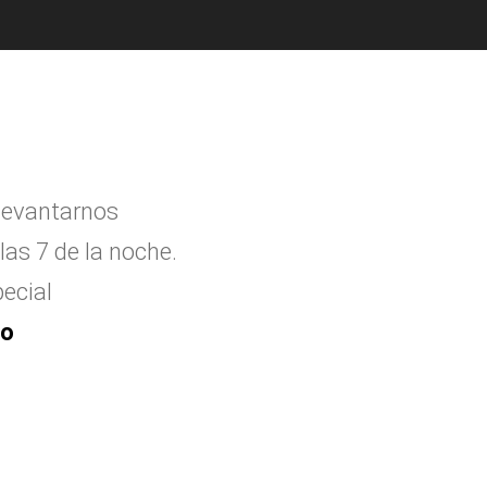
levantarnos
las 7 de la noche.
ecial
to