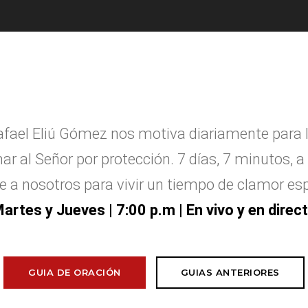
afael Eliú G
ó
mez nos motiva diariamente para 
ar al Se
ñ
or por protecci
ó
n. 7 d
í
as, 7 minutos, a 
e a nosotros para vivir un tiempo de clamor esp
artes y Jueves
| 7:00 p.m | En vivo y en direc
GUIA DE ORACIÓN
GUIAS ANTERIORES