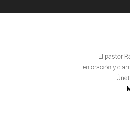
El pastor R
en oraci
ó
n y clam
Únet
M